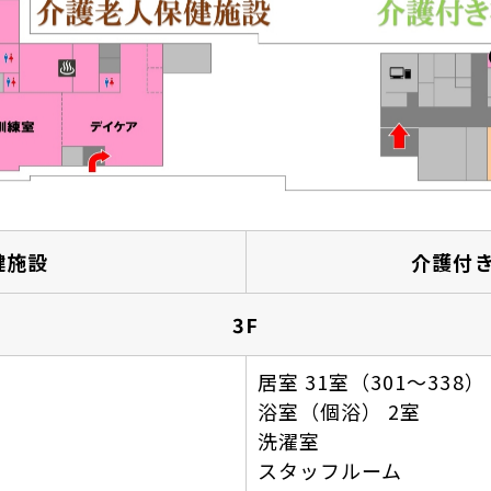
健施設
介護付
3F
居室 31室（301～338）
浴室（個浴） 2室
洗濯室
スタッフルーム